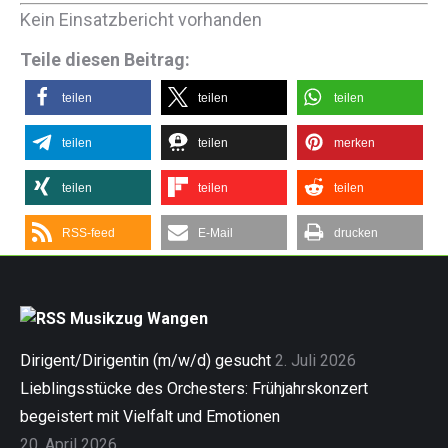
Kein Einsatzbericht vorhanden
Teile diesen Beitrag:
teilen
teilen
teilen
teilen
teilen
merken
teilen
teilen
teilen
RSS-feed
E-Mail
drucken
Musikzug Wangen
Dirigent/Dirigentin (m/w/d) gesucht
2. Juli 2026
Lieblingsstücke des Orchesters: Frühjahrskonzert
begeistert mit Vielfalt und Emotionen
20. April 2026