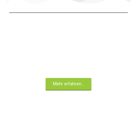
31/19-1
Ehemalige Fahrzeuge
Vom Handkarren zum Löschfahrzeug
Mehr erfahren...