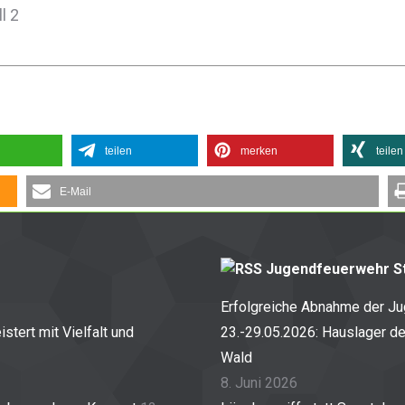
l 2
teilen
merken
teilen
E-Mail
Jugendfeuerwehr St
Erfolgreiche Abnahme der J
stert mit Vielfalt und
23.-29.05.2026: Hauslager d
Wald
8. Juni 2026