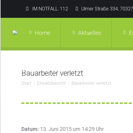
IM NOTFALL: 112
Ulmer Straße 334, 70327
Home
Aktuelles
E
Bauarbeiter verletzt
Sie befinden sich hier:
Start
Einsatzbericht
Bauarbeiter verletzt
Datum:
13. Juni 2015 um 14:29 Uhr