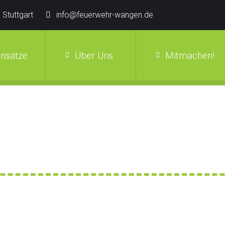
 Stuttgart
info@feuerwehr-wangen.de
insätze
Über Uns
Mitmachen!