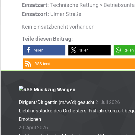
Einsatzart:
Technische Rettung > Betriebsunfal
Einsatzort:
Ulmer Straße
Kein Einsatzbericht vorhanden
Teile diesen Beitrag:
teilen
teilen
teilen
RSS-feed
Musikzug Wangen
Dirigent/Dirigentin (m/w/d) gesucht
2. Juli 2026
Lieblingsstücke des Orchesters: Frühjahrskonzert begei
Emotionen
20. April 2026