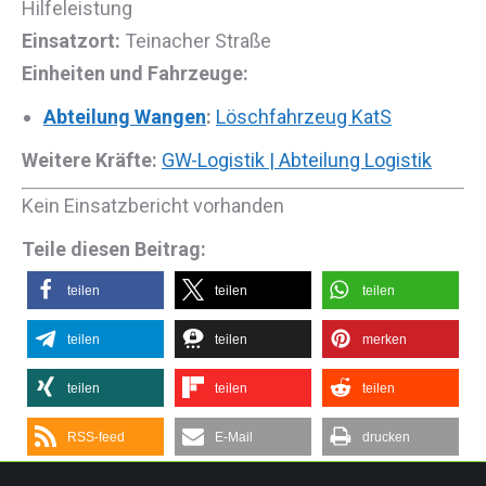
Hilfeleistung
Einsatzort:
Teinacher Straße
Einheiten und Fahrzeuge:
Abteilung Wangen
:
Löschfahrzeug KatS
Weitere Kräfte:
GW-Logistik | Abteilung Logistik
Kein Einsatzbericht vorhanden
Teile diesen Beitrag:
teilen
teilen
teilen
teilen
teilen
merken
teilen
teilen
teilen
RSS-feed
E-Mail
drucken