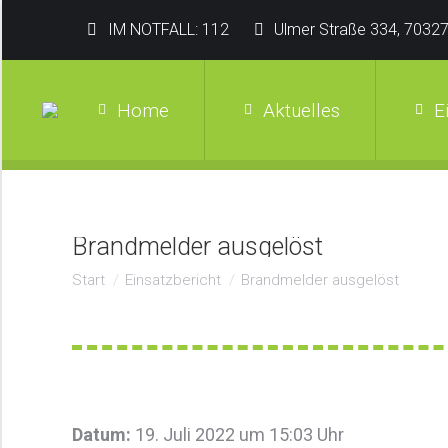
IM NOTFALL: 112
Ulmer Straße 334, 70327
Home
Aktuelles
E
Brandmelder ausgelöst
Sie befinden sich hier:
Start
Einsatzbericht
Brandmelder ausgelöst
Datum:
19. Juli 2022 um 15:03 Uhr