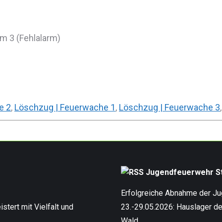
m 3 (Fehlalarm)
e 2
,
Löschzug | Feuerwache 1
,
Löschzug | Feuerwache 3
Jugendfeuerwehr St
Erfolgreiche Abnahme der J
stert mit Vielfalt und
23.-29.05.2026: Hauslager d
Wald