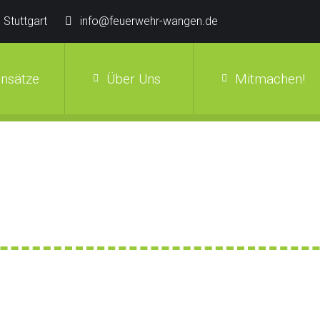
 Stuttgart
info@feuerwehr-wangen.de
insätze
Über Uns
Mitmachen!