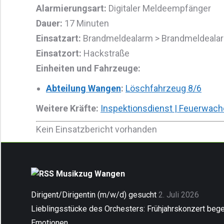
Alarmierungsart:
Digitaler Meldeempfänger
Dauer:
17 Minuten
Einsatzart:
Brandmeldealarm > Brandmeldealar
Einsatzort:
Hackstraße
Einheiten und Fahrzeuge:
Abteilung Wangen
:
Löschfahrzeug 8/6
Weitere Kräfte:
Inspektionsdienst | Feuerwach
Kein Einsatzbericht vorhanden
Musikzug Wangen
Dirigent/Dirigentin (m/w/d) gesucht
2. Juli 2026
Lieblingsstücke des Orchesters: Frühjahrskonzert begei
Emotionen