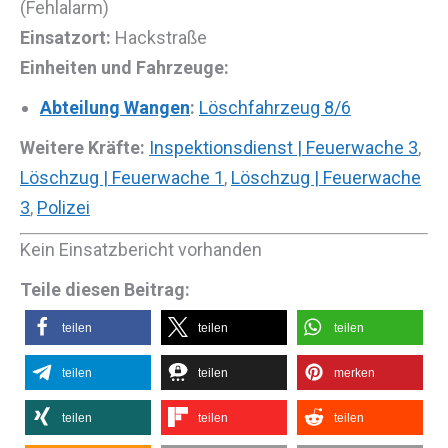
(Fehlalarm)
Einsatzort:
Hackstraße
Einheiten und Fahrzeuge:
Abteilung Wangen
:
Löschfahrzeug 8/6
Weitere Kräfte:
Inspektionsdienst | Feuerwache 3
,
Löschzug | Feuerwache 1
,
Löschzug | Feuerwache
3
,
Polizei
Kein Einsatzbericht vorhanden
Teile diesen Beitrag:
teilen
teilen
teilen
teilen
teilen
merken
teilen
teilen
teilen