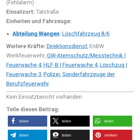
(Fehlalarm)
Einsatzort:
Talstraße
Einheiten und Fahrzeuge:
Abteilung Wangen
:
Löschfahrzeug 8/6
Weitere Kräfte:
Direktionsdienst
, EnBW
Werkfeuerwehr,
GW-Atemschutz/Messtechnik |
Feuerwache 4
,
HLF-B | Feuerwache 4
,
Löschzug |
Feuerwache 3
,
Polizei
,
Sonderfahrzeuge der
Berufsfeuerwehr
Kein Einsatzbericht vorhanden
Teile diesen Beitrag:
teilen
teilen
teilen
teilen
teilen
merken