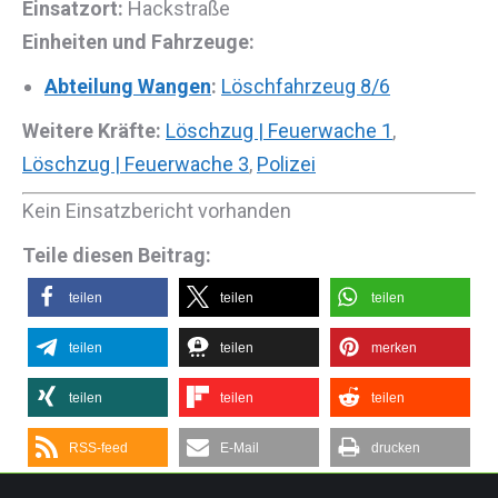
Einsatzort:
Hackstraße
Einheiten und Fahrzeuge:
Abteilung Wangen
:
Löschfahrzeug 8/6
Weitere Kräfte:
Löschzug | Feuerwache 1
,
Löschzug | Feuerwache 3
,
Polizei
Kein Einsatzbericht vorhanden
Teile diesen Beitrag:
teilen
teilen
teilen
teilen
teilen
merken
teilen
teilen
teilen
RSS-feed
E-Mail
drucken