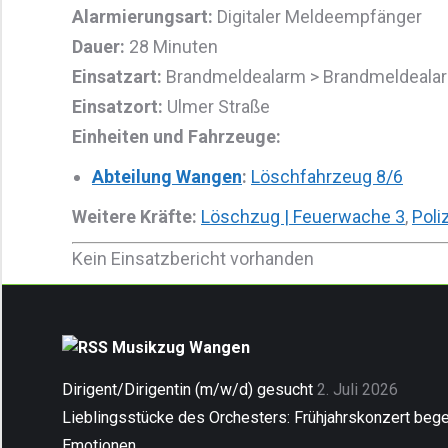
Alarmierungsart:
Digitaler Meldeempfänger
Dauer:
28 Minuten
Einsatzart:
Brandmeldealarm > Brandmeldealar
Einsatzort:
Ulmer Straße
Einheiten und Fahrzeuge:
Abteilung Wangen
:
Löschfahrzeug 8/6
Weitere Kräfte:
Löschzug | Feuerwache 3
,
Poli
Kein Einsatzbericht vorhanden
Musikzug Wangen
Dirigent/Dirigentin (m/w/d) gesucht
2. Juli 2026
Lieblingsstücke des Orchesters: Frühjahrskonzert begei
Emotionen