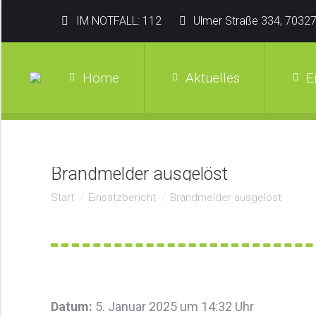
IM NOTFALL: 112
Ulmer Straße 334, 70327
Home
Aktuelles
E
Brandmelder ausgelöst
Sie befinden sich hier:
Start
Einsatzbericht
Brandmelder ausgelöst
Datum:
5. Januar 2025 um 14:32 Uhr