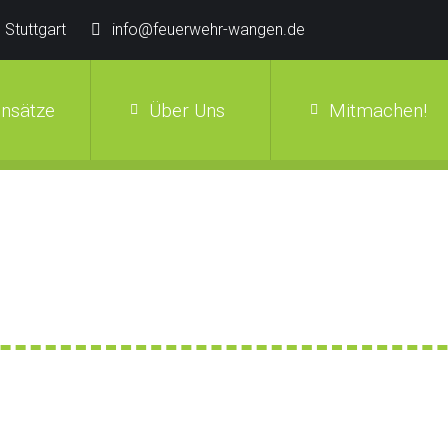
 Stuttgart
info@feuerwehr-wangen.de
insätze
Über Uns
Mitmachen!