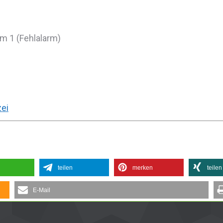
m 1 (Fehlalarm)
zei
teilen
merken
teilen
E-Mail