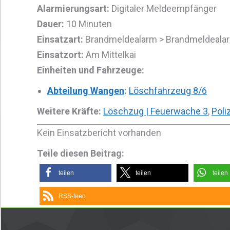
Alarmierungsart:
Digitaler Meldeempfänger
Dauer:
10 Minuten
Einsatzart:
Brandmeldealarm > Brandmeldealar
Einsatzort:
Am Mittelkai
Einheiten und Fahrzeuge:
Abteilung Wangen
:
Löschfahrzeug 8/6
Weitere Kräfte:
Löschzug | Feuerwache 3
,
Poli
Kein Einsatzbericht vorhanden
Teile diesen Beitrag:
teilen
teilen
teilen
RSS-feed