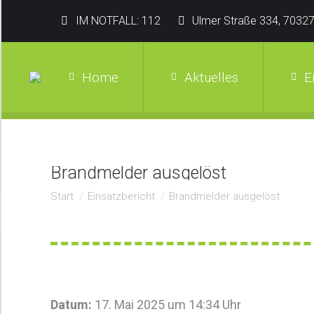
IM NOTFALL: 112
Ulmer Straße 334, 70327
Home
Aktuelles
E
Brandmelder ausgelöst
Sie befinden sich hier:
Start
Einsatzbericht
Brandmelder ausgelöst
Datum:
17. Mai 2025 um 14:34 Uhr