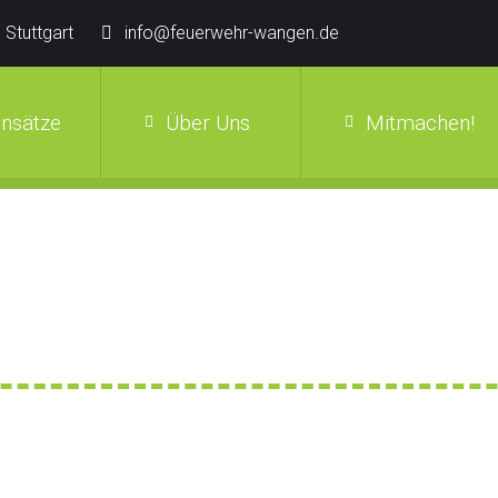
 Stuttgart
info@feuerwehr-wangen.de
insätze
Über Uns
Mitmachen!