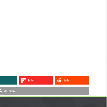
teilen
teilen
drucken