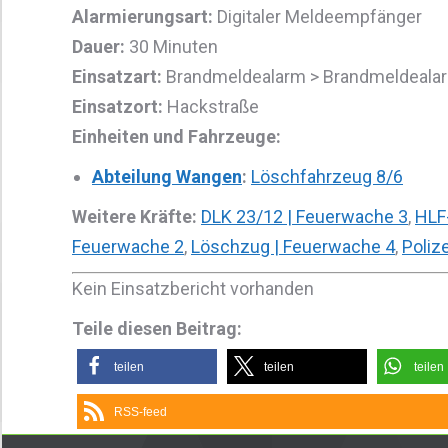
Alarmierungsart:
Digitaler Meldeempfänger
Dauer:
30 Minuten
Einsatzart:
Brandmeldealarm > Brandmeldealar
Einsatzort:
Hackstraße
Einheiten und Fahrzeuge:
Abteilung Wangen
:
Löschfahrzeug 8/6
Weitere Kräfte:
DLK 23/12 | Feuerwache 3
,
HLF
Feuerwache 2
,
Löschzug | Feuerwache 4
,
Polize
Kein Einsatzbericht vorhanden
Teile diesen Beitrag:
teilen
teilen
teilen
RSS-feed