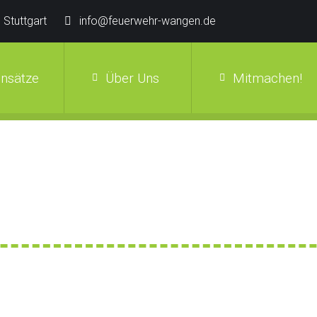
 Stuttgart
info@feuerwehr-wangen.de
insätze
Über Uns
Mitmachen!