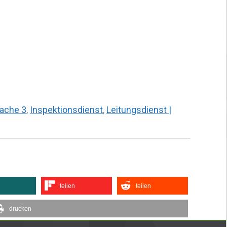
wache 3
,
Inspektionsdienst
,
Leitungsdienst |
teilen
teilen
drucken