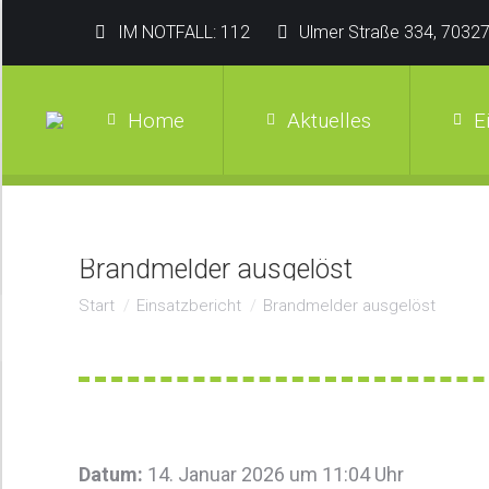
IM NOTFALL: 112
Ulmer Straße 334, 70327
Home
Aktuelles
E
Brandmelder ausgelöst
Sie befinden sich hier:
Start
Einsatzbericht
Brandmelder ausgelöst
Datum:
14. Januar 2026 um 11:04 Uhr