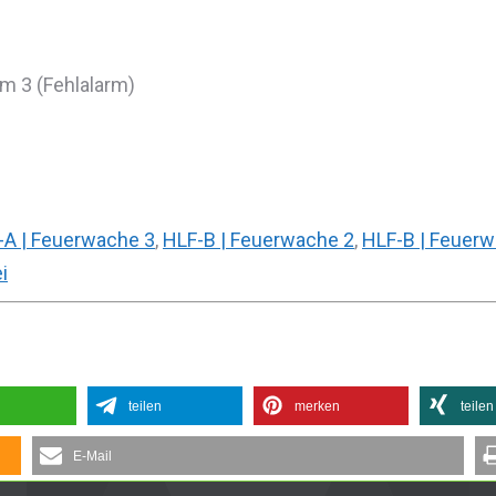
m 3 (Fehlalarm)
-A | Feuerwache 3
,
HLF-B | Feuerwache 2
,
HLF-B | Feuer
i
teilen
merken
teilen
E-Mail