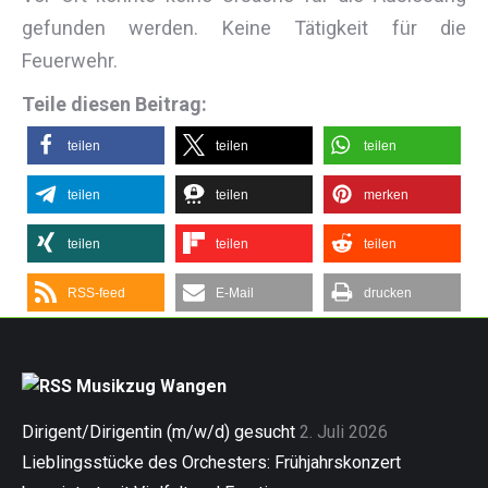
gefunden werden. Keine Tätigkeit für die
Feuerwehr.
Teile diesen Beitrag:
teilen
teilen
teilen
teilen
teilen
merken
teilen
teilen
teilen
RSS-feed
E-Mail
drucken
Musikzug Wangen
Dirigent/Dirigentin (m/w/d) gesucht
2. Juli 2026
Lieblingsstücke des Orchesters: Frühjahrskonzert