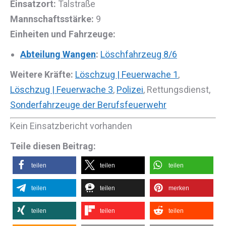
Einsatzort:
Talstraße
Mannschaftsstärke:
9
Einheiten und Fahrzeuge:
Abteilung Wangen
:
Löschfahrzeug 8/6
Weitere Kräfte:
Löschzug | Feuerwache 1
,
Löschzug | Feuerwache 3
,
Polizei
, Rettungsdienst,
Sonderfahrzeuge der Berufsfeuerwehr
Kein Einsatzbericht vorhanden
Teile diesen Beitrag:
teilen
teilen
teilen
teilen
teilen
merken
teilen
teilen
teilen