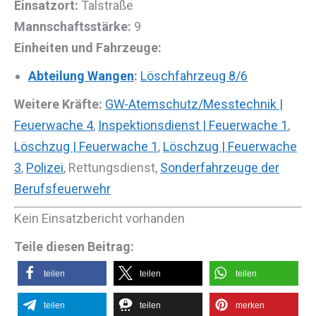
Einsatzort:
Talstraße
Mannschaftsstärke:
9
Einheiten und Fahrzeuge:
Abteilung Wangen
:
Löschfahrzeug 8/6
Weitere Kräfte:
GW-Atemschutz/Messtechnik |
Feuerwache 4
,
Inspektionsdienst | Feuerwache 1
,
Löschzug | Feuerwache 1
,
Löschzug | Feuerwache
3
,
Polizei
, Rettungsdienst,
Sonderfahrzeuge der
Berufsfeuerwehr
Kein Einsatzbericht vorhanden
Teile diesen Beitrag:
teilen
teilen
teilen
teilen
teilen
merken