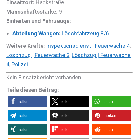
Einsatzort:
Hackstraße
Mannschaftsstärke:
9
Einheiten und Fahrzeuge:
Abteilung Wangen
:
Löschfahrzeug 8/6
Weitere Kräfte:
Inspektionsdienst | Feuerwache 4
,
Löschzug | Feuerwache 3
,
Löschzug | Feuerwache
4
,
Polizei
Kein Einsatzbericht vorhanden
Teile diesen Beitrag:
teilen
teilen
teilen
teilen
teilen
merken
teilen
teilen
teilen