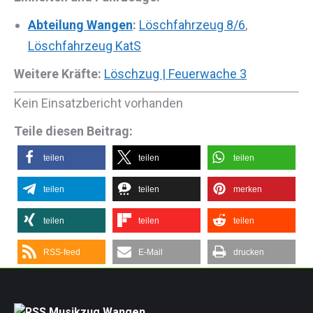
Abteilung Wangen
:
Löschfahrzeug 8/6
,
Löschfahrzeug KatS
Weitere Kräfte:
Löschzug | Feuerwache 3
Kein Einsatzbericht vorhanden
Teile diesen Beitrag:
teilen
teilen
teilen
teilen
teilen
merken
teilen
teilen
teilen
RSS-feed
E-Mail
drucken
Musikzug Wangen