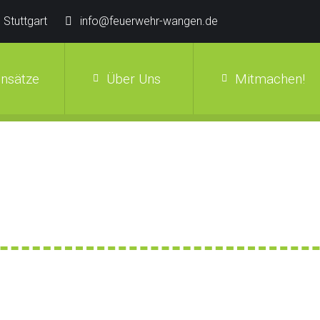
 Stuttgart
info@feuerwehr-wangen.de
insätze
Über Uns
Mitmachen!