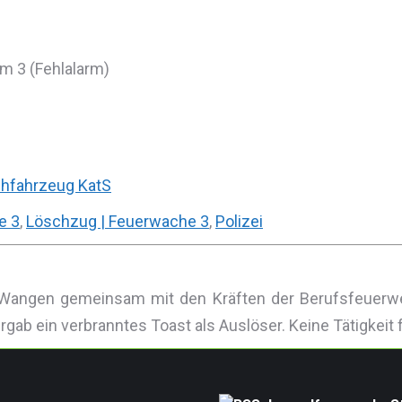
m 3 (Fehlalarm)
hfahrzeug KatS
e 3
,
Löschzug | Feuerwache 3
,
Polizei
Wangen gemeinsam mit den Kräften der Berufsfeuerwe
gab ein verbranntes Toast als Auslöser. Keine Tätigkeit 