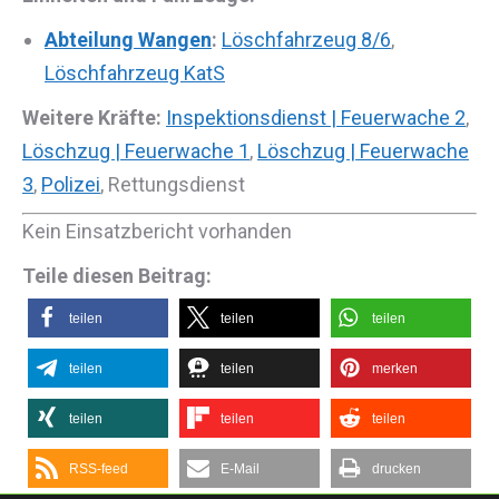
Abteilung Wangen
:
Löschfahrzeug 8/6
,
Löschfahrzeug KatS
Weitere Kräfte:
Inspektionsdienst | Feuerwache 2
,
Löschzug | Feuerwache 1
,
Löschzug | Feuerwache
3
,
Polizei
, Rettungsdienst
Kein Einsatzbericht vorhanden
Teile diesen Beitrag:
teilen
teilen
teilen
teilen
teilen
merken
teilen
teilen
teilen
RSS-feed
E-Mail
drucken