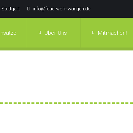
 Stuttgart
info@feuerwehr-wangen.de
insätze
Über Uns
Mitmachen!