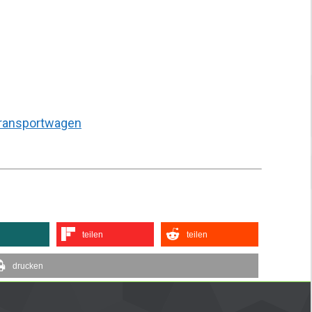
ransportwagen
teilen
teilen
drucken