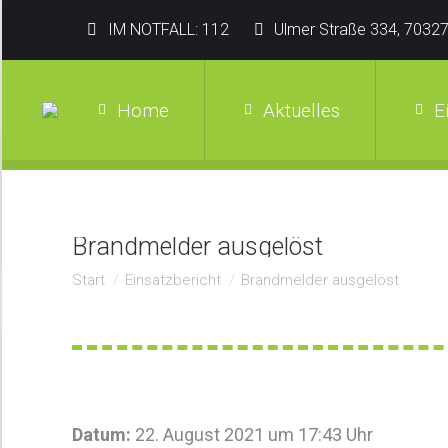
IM NOTFALL: 112
Ulmer Straße 334, 70327
Home
Aktuelles
E
Brandmelder ausgelöst
Sie befinden sich hier:
Start
Einsatzbericht
Brandmelder ausgelöst
Datum:
22. August 2021 um 17:43 Uhr