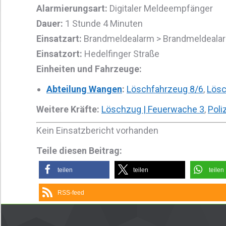
Alarmierungsart:
Digitaler Meldeempfänger
Dauer:
1 Stunde 4 Minuten
Einsatzart:
Brandmeldealarm > Brandmeldealar
Einsatzort:
Hedelfinger Straße
Einheiten und Fahrzeuge:
Abteilung Wangen
:
Löschfahrzeug 8/6
,
Lösc
Weitere Kräfte:
Löschzug | Feuerwache 3
,
Poli
Kein Einsatzbericht vorhanden
Teile diesen Beitrag:
teilen
teilen
teilen
RSS-feed