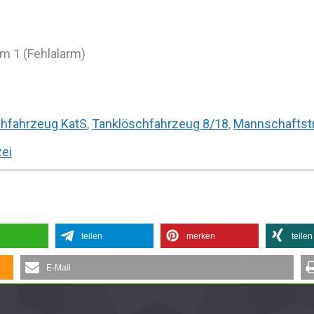
m 1 (Fehlalarm)
hfahrzeug KatS
,
Tanklöschfahrzeug 8/18
,
Mannschaftst
zei
teilen
merken
teilen
E-Mail