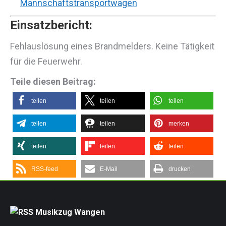
Mannschaftstransportwagen
Einsatzbericht:
Fehlauslösung eines Brandmelders. Keine Tätigkeit
für die Feuerwehr.
Teile diesen Beitrag:
teilen
teilen
teilen
teilen
teilen
merken
teilen
teilen
teilen
RSS-feed
E-Mail
drucken
Musikzug Wangen