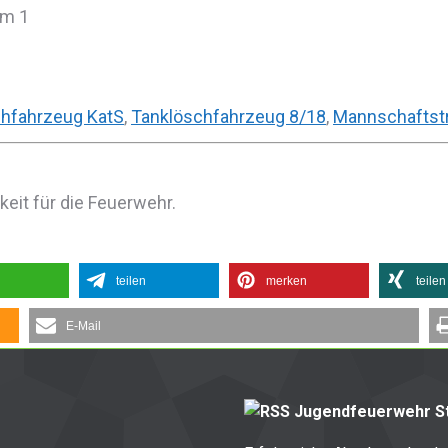
rm 1
hfahrzeug KatS
,
Tanklöschfahrzeug 8/18
,
Mannschaftst
eit für die Feuerwehr.
teilen
merken
teilen
E-Mail
Jugendfeuerwehr St