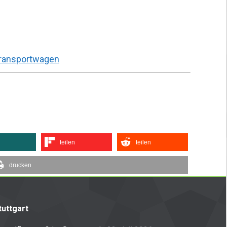
ransportwagen
teilen
teilen
drucken
uttgart