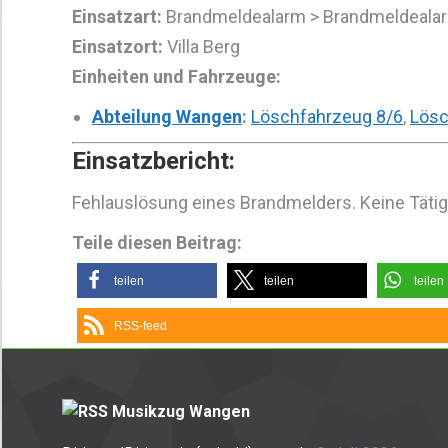
Einsatzart:
Brandmeldealarm > Brandmeldeala
Einsatzort:
Villa Berg
Einheiten und Fahrzeuge:
Abteilung Wangen
:
Löschfahrzeug 8/6
,
Lösc
Einsatzbericht:
Fehlauslösung eines Brandmelders. Keine Tätigk
Teile diesen Beitrag:
teilen
teilen
teilen
RSS-feed
Musikzug Wangen