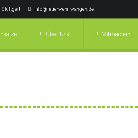
 Stuttgart
info@feuerwehr-wangen.de
insätze
Über Uns
Mitmachen!