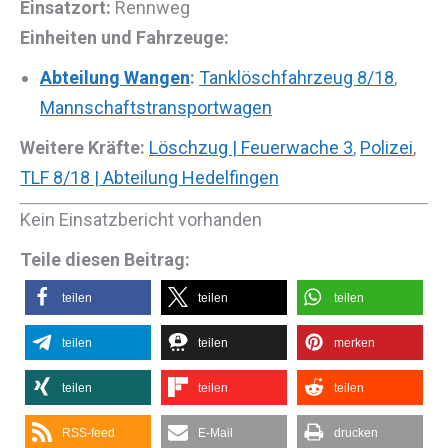
Einsatzort:
Rennweg
Einheiten und Fahrzeuge:
Abteilung Wangen
:
Tanklöschfahrzeug 8/18
,
Mannschaftstransportwagen
Weitere Kräfte:
Löschzug | Feuerwache 3
,
Polizei
,
TLF 8/18 | Abteilung Hedelfingen
Kein Einsatzbericht vorhanden
Teile diesen Beitrag:
teilen
teilen
teilen
teilen
teilen
merken
teilen
teilen
teilen
RSS-feed
E-Mail
drucken