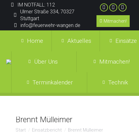
IM NOTFALL: 112
Ulmer Straße 334, 70327
Stuttgart
Mitmachen!
info@feuerwehr-wangen.de
Home
Aktuelles
Einsätze
Über Uns
Mitmachen!
Terminkalender
Technik
Brennt Mülleimer
Sie befinden sich hier:
Start
Einsatzbericht
Brennt Mülleimer