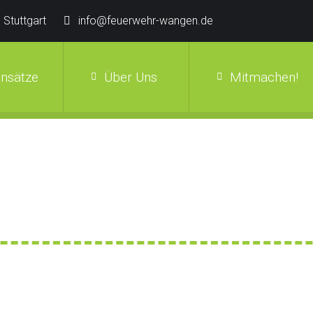
 Stuttgart
info@feuerwehr-wangen.de
insätze
Über Uns
Mitmachen!