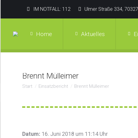
IM NOTFALL: 112
Ulmer Straße 334, 70327
Home
Aktuelles
E
Brennt Mülleimer
Sie befinden sich hier:
Start
Einsatzbericht
Brennt Mülleimer
Datum:
16. Juni 2018 um 11:14 Uhr