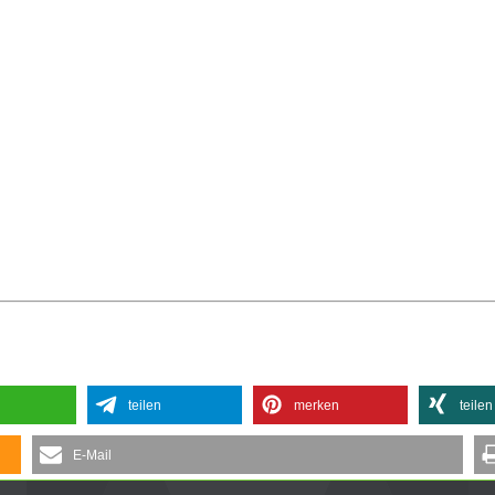
teilen
merken
teilen
E-Mail