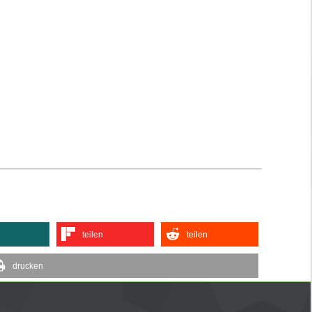
teilen
teilen
drucken