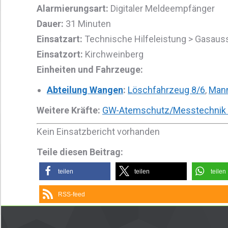
Alarmierungsart:
Digitaler Meldeempfänger
Dauer:
31 Minuten
Einsatzart:
Technische Hilfeleistung > Gasau
Einsatzort:
Kirchweinberg
Einheiten und Fahrzeuge:
Abteilung Wangen
:
Löschfahrzeug 8/6
,
Mann
Weitere Kräfte:
GW-Atemschutz/Messtechnik 
Kein Einsatzbericht vorhanden
Teile diesen Beitrag:
teilen
teilen
teilen
RSS-feed