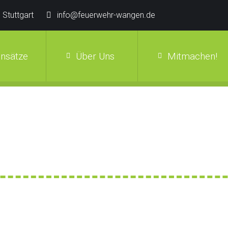
 Stuttgart
info@feuerwehr-wangen.de
insätze
Über Uns
Mitmachen!