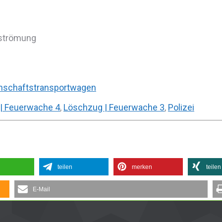
sströmung
schaftstransportwagen
| Feuerwache 4
,
Löschzug | Feuerwache 3
,
Polizei
teilen
merken
teilen
E-Mail