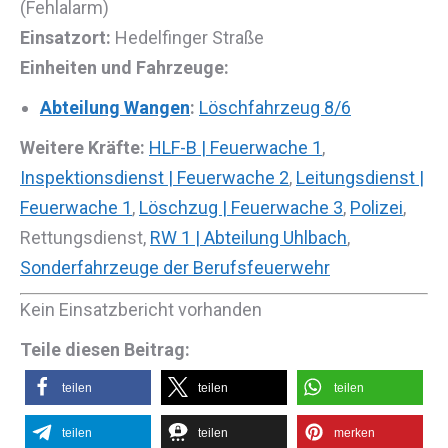
(Fehlalarm)
Einsatzort:
Hedelfinger Straße
Einheiten und Fahrzeuge:
Abteilung Wangen
:
Löschfahrzeug 8/6
Weitere Kräfte:
HLF-B | Feuerwache 1
,
Inspektionsdienst | Feuerwache 2
,
Leitungsdienst |
Feuerwache 1
,
Löschzug | Feuerwache 3
,
Polizei
,
Rettungsdienst,
RW 1 | Abteilung Uhlbach
,
Sonderfahrzeuge der Berufsfeuerwehr
Kein Einsatzbericht vorhanden
Teile diesen Beitrag:
teilen
teilen
teilen
teilen
teilen
merken