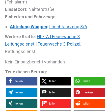
(Fehlalarm)
Einsatzort:
Nähterstraße
Einheiten und Fahrzeuge:
Abteilung Wangen
:
Löschfahrzeug 8/6
Weitere Kräfte:
HLF-A | Feuerwache 3
,
Leitungsdienst | Feuerwache 3
,
Polizei
,
Rettungsdienst
Kein Einsatzbericht vorhanden
Teile diesen Beitrag:
teilen
teilen
teilen
teilen
teilen
merken
teilen
teilen
teilen