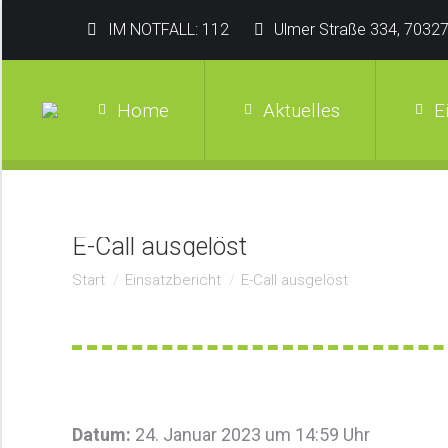
IM NOTFALL: 112
Ulmer Straße 334, 70327
Home
Aktuelles
E
E-Call ausgelöst
Sie befinden sich hier:
Start
Einsatzbericht
E-Call ausgelöst
Datum:
24. Januar 2023 um 14:59 Uhr