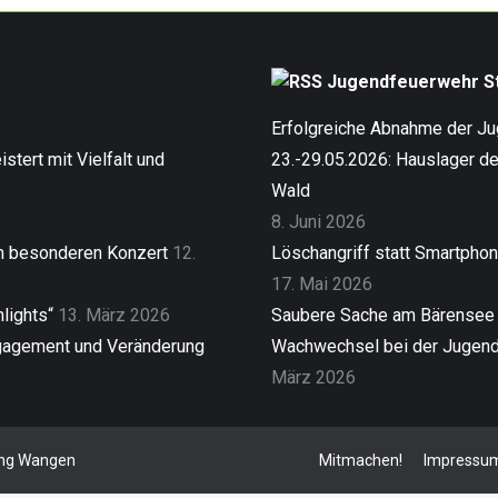
Jugendfeuerwehr St
Erfolgreiche Abnahme der J
stert mit Vielfalt und
23.-29.05.2026: Hauslager d
Wald
8. Juni 2026
em besonderen Konzert
12.
Löschangriff statt Smartpho
17. Mai 2026
lights“
13. März 2026
Saubere Sache am Bärensee
gagement und Veränderung
Wachwechsel bei der Jugendf
März 2026
lung Wangen
Mitmachen!
Impressu