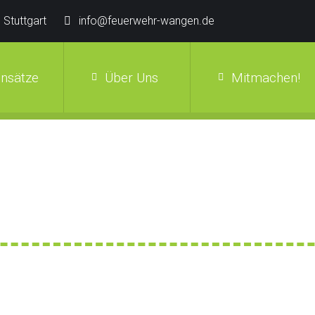
 Stuttgart
info@feuerwehr-wangen.de
insätze
Über Uns
Mitmachen!