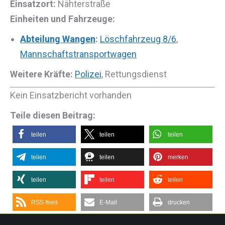
Einsatzort:
Nähterstraße
Einheiten und Fahrzeuge:
Abteilung Wangen
:
Löschfahrzeug 8/6
,
Mannschaftstransportwagen
Weitere Kräfte:
Polizei
, Rettungsdienst
Kein Einsatzbericht vorhanden
Teile diesen Beitrag:
teilen
teilen
teilen
teilen
teilen
merken
teilen
teilen
teilen
RSS-feed
E-Mail
drucken