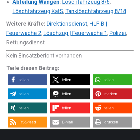
Abteilung Wangen
:
Löschfahrzeug 8/6
,
Löschfahrzeug KatS
,
Tanklöschfahrzeug 8/18
Weitere Kräfte:
Direktionsdienst
,
HLF-B |
Feuerwache 2
,
Löschzug | Feuerwache 1
,
Polizei
,
Rettungsdienst
Kein Einsatzbericht vorhanden
Teile diesen Beitrag:
teilen
teilen
teilen
teilen
teilen
merken
teilen
teilen
teilen
RSS-feed
E-Mail
drucken