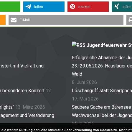
teilen
merken
teilen
E-Mail
Jugendfeuerwehr St
Erfolgreiche Abnahme der J
stert mit Vielfalt und
23.-29.05.2026: Hauslager d
Wald
8. Juni 2026
em besonderen Konzert
12.
Löschangriff statt Smartpho
17. Mai 2026
lights“
13. März 2026
Saubere Sache am Bärensee
gagement und Veränderung
Wachwechsel bei der Jugendf
März 2026
 die weitere Nutzung der Seite stimmst du der Verwendung von Cookies zu.
Mehr In