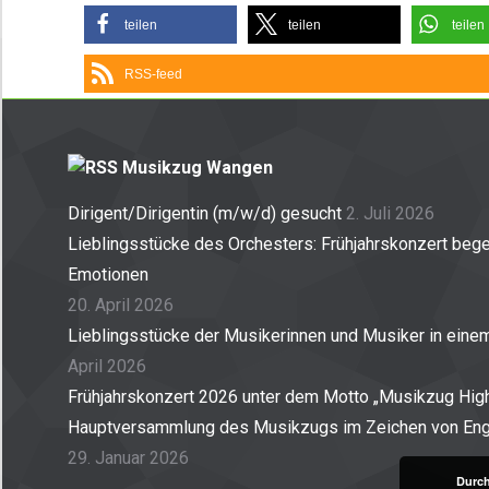
teilen
teilen
teilen
RSS-feed
Musikzug Wangen
Dirigent/Dirigentin (m/w/d) gesucht
2. Juli 2026
Lieblingsstücke des Orchesters: Frühjahrskonzert begei
Emotionen
20. April 2026
Lieblingsstücke der Musikerinnen und Musiker in ein
April 2026
Frühjahrskonzert 2026 unter dem Motto „Musikzug High
Hauptversammlung des Musikzugs im Zeichen von En
29. Januar 2026
Durch