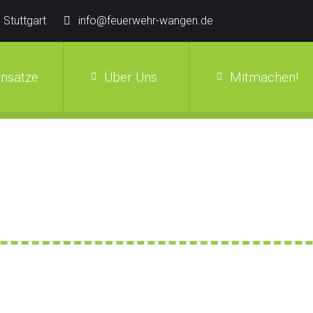
 Stuttgart
info@feuerwehr-wangen.de
insätze
Über Uns
Mitmachen!