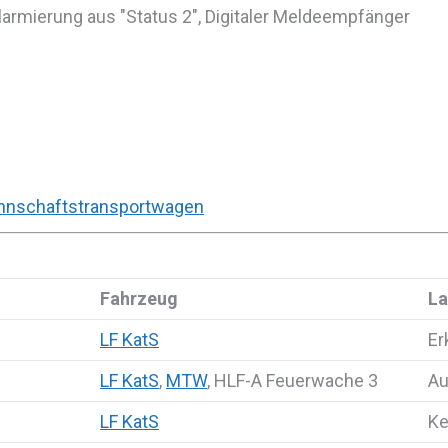
larmierung aus "Status 2", Digitaler Meldeempfänger
nschaftstransportwagen
Fahrzeug
L
LF KatS
Er
LF KatS
,
MTW
, HLF-A Feuerwache 3
Au
LF KatS
Ke