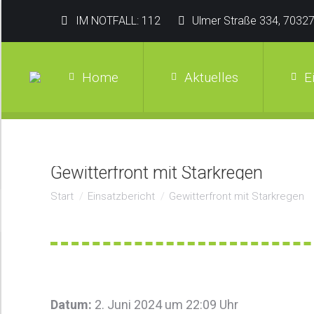
IM NOTFALL: 112
Ulmer Straße 334, 70327
Home
Aktuelles
E
Gewitterfront mit Starkregen
Sie befinden sich hier:
Start
Einsatzbericht
Gewitterfront mit Starkregen
Datum:
2. Juni 2024 um 22:09 Uhr