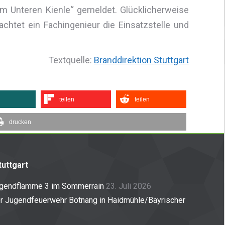
 „Im Unteren Kienle“ gemeldet. Glücklicherweise
achtet ein Fachingenieur die Einsatzstelle und
Textquelle:
Branddirektion Stuttgart
teilen
teilen
drucken
uttgart
ugendflamme 3 im Sommerrain
23. Juli 2026
er Jugendfeuerwehr Botnang in Haidmühle/Bayrischer