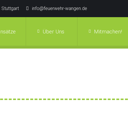
 Stuttgart
info@feuerwehr-wangen.de
insätze
Über Uns
Mitmachen!