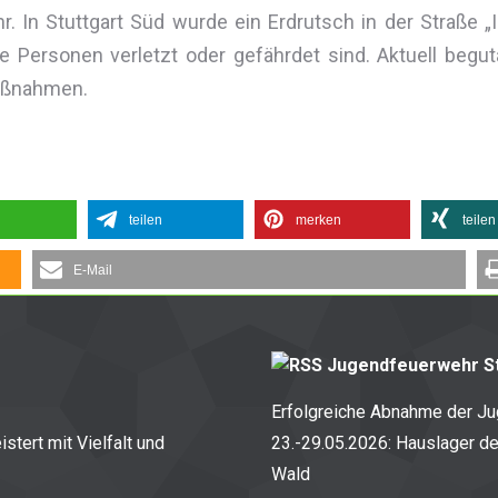
Uhr. In Stuttgart Süd wurde ein Erdrutsch in der Straße
e Personen verletzt oder gefährdet sind. Aktuell begut
Maßnahmen.
teilen
merken
teilen
E-Mail
Jugendfeuerwehr St
Erfolgreiche Abnahme der J
stert mit Vielfalt und
23.-29.05.2026: Hauslager d
Wald