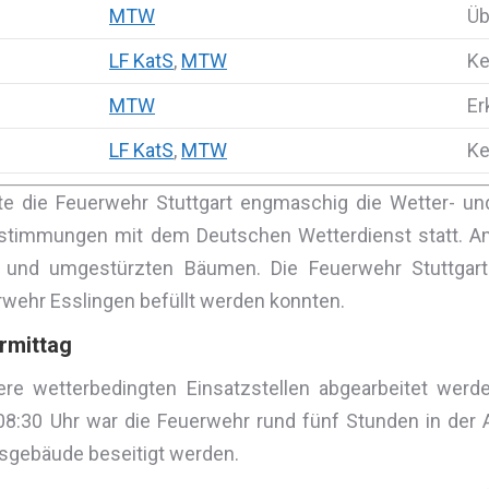
MTW
Üb
LF KatS
,
MTW
Ke
MTW
Er
LF KatS
,
MTW
Ke
te die Feuerwehr Stuttgart engmaschig die Wetter- un
bstimmungen mit dem Deutschen Wetterdienst statt. A
 und umgestürzten Bäumen. Die Feuerwehr Stuttgart 
rwehr Esslingen befüllt werden konnten.
rmittag
e wetterbedingten Einsatzstellen abgearbeitet werden
08:30 Uhr war die Feuerwehr rund fünf Stunden in der A
sgebäude beseitigt werden.