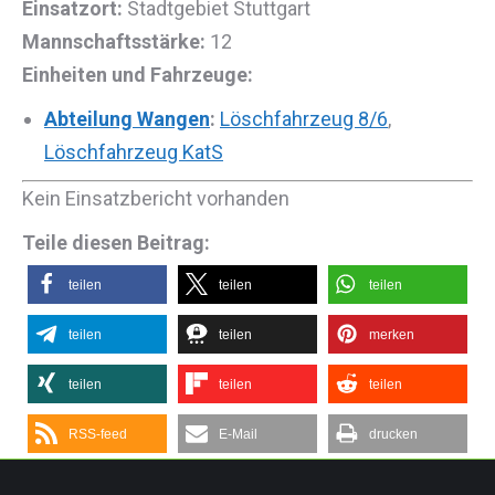
Einsatzort:
Stadtgebiet Stuttgart
Mannschaftsstärke:
12
Einheiten und Fahrzeuge:
Abteilung Wangen
:
Löschfahrzeug 8/6
,
Löschfahrzeug KatS
Kein Einsatzbericht vorhanden
Teile diesen Beitrag:
teilen
teilen
teilen
teilen
teilen
merken
teilen
teilen
teilen
RSS-feed
E-Mail
drucken