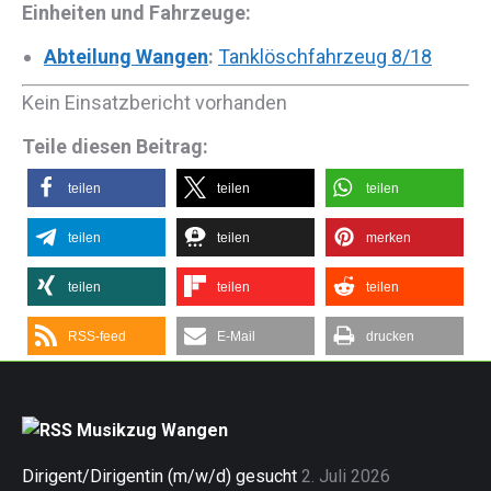
Einheiten und Fahrzeuge:
Abteilung Wangen
:
Tanklöschfahrzeug 8/18
Kein Einsatzbericht vorhanden
Teile diesen Beitrag:
teilen
teilen
teilen
teilen
teilen
merken
teilen
teilen
teilen
RSS-feed
E-Mail
drucken
Musikzug Wangen
Dirigent/Dirigentin (m/w/d) gesucht
2. Juli 2026