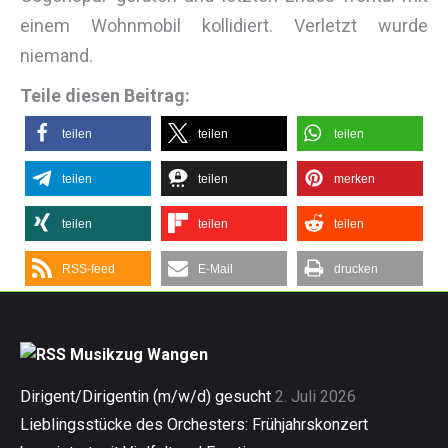
einem Wohnmobil kollidiert. Verletzt wurde
niemand.
Teile diesen Beitrag:
teilen
teilen
teilen
teilen
teilen
merken
teilen
teilen
teilen
RSS-feed
E-Mail
drucken
Musikzug Wangen
Dirigent/Dirigentin (m/w/d) gesucht
2. Juli 2026
Lieblingsstücke des Orchesters: Frühjahrskonzert