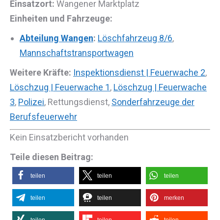
Einsatzort:
Wangener Marktplatz
Einheiten und Fahrzeuge:
Abteilung Wangen
:
Löschfahrzeug 8/6
,
Mannschaftstransportwagen
Weitere Kräfte:
Inspektionsdienst | Feuerwache 2
,
Löschzug | Feuerwache 1
,
Löschzug | Feuerwache
3
,
Polizei
, Rettungsdienst,
Sonderfahrzeuge der
Berufsfeuerwehr
Kein Einsatzbericht vorhanden
Teile diesen Beitrag:
teilen
teilen
teilen
teilen
teilen
merken