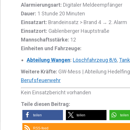
Alarmierungsart:
Digitaler Meldeempfänger
Dauer:
1 Stunde 20 Minuten
Einsatzart:
Brandeinsatz > Brand 4 → 2. Alarm
Einsatzort:
Gablenberger Hauptstraße
Mannschaftsstärke:
12
Einheiten und Fahrzeuge:
Abteilung Wangen
:
Löschfahrzeug 8/6
,
Tank
Weitere Kräfte:
GW-Mess | Abteilung Hedelfin
Berufsfeuerwehr
Kein Einsatzbericht vorhanden
Teile diesen Beitrag:
teilen
teilen
teilen
RSS-feed