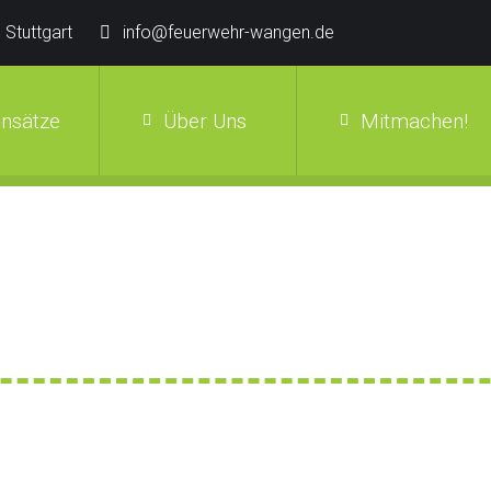
 Stuttgart
info@feuerwehr-wangen.de
insätze
Über Uns
Mitmachen!