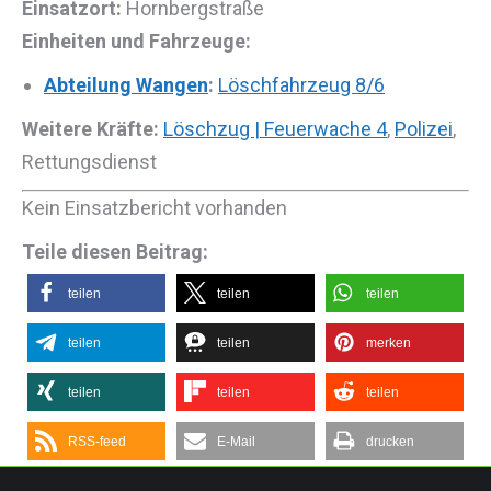
Einsatzort:
Hornbergstraße
Einheiten und Fahrzeuge:
Abteilung Wangen
:
Löschfahrzeug 8/6
Weitere Kräfte:
Löschzug | Feuerwache 4
,
Polizei
,
Rettungsdienst
Kein Einsatzbericht vorhanden
Teile diesen Beitrag:
teilen
teilen
teilen
teilen
teilen
merken
teilen
teilen
teilen
RSS-feed
E-Mail
drucken