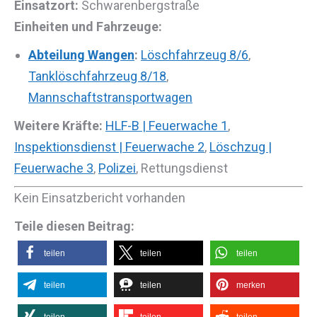
Einsatzort:
Schwarenbergstraße
Einheiten und Fahrzeuge:
Abteilung Wangen
:
Löschfahrzeug 8/6
,
Tanklöschfahrzeug 8/18
,
Mannschaftstransportwagen
Weitere Kräfte:
HLF-B | Feuerwache 1
,
Inspektionsdienst | Feuerwache 2
,
Löschzug |
Feuerwache 3
,
Polizei
, Rettungsdienst
Kein Einsatzbericht vorhanden
Teile diesen Beitrag:
teilen
teilen
teilen
teilen
teilen
merken