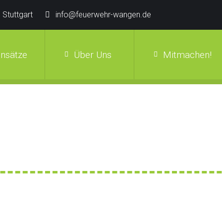
 Stuttgart
info@feuerwehr-wangen.de
insätze
Über Uns
Mitmachen!