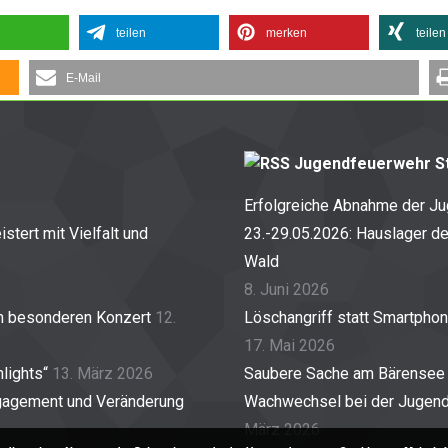
teilen
merken
teilen
E-Mail
Jugendfeuerwehr St
Erfolgreiche Abnahme der J
stert mit Vielfalt und
23.-29.05.2026: Hauslager d
Wald
8. Juni 2026
em besonderen Konzert
12.
Löschangriff statt Smartpho
17. Mai 2026
lights“
13. März 2026
Saubere Sache am Bärensee
gagement und Veränderung
Wachwechsel bei der Jugendf
März 2026