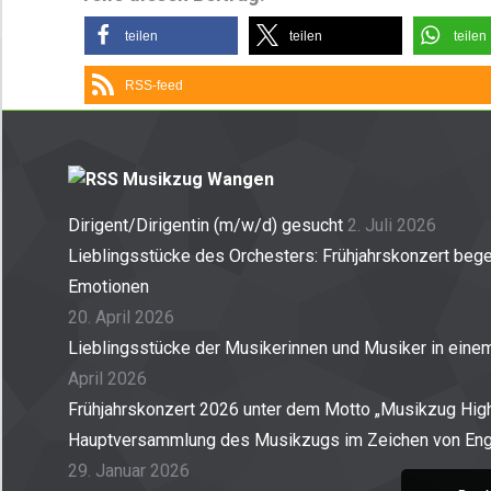
teilen
teilen
teilen
RSS-feed
Musikzug Wangen
Dirigent/Dirigentin (m/w/d) gesucht
2. Juli 2026
Lieblingsstücke des Orchesters: Frühjahrskonzert begei
Emotionen
20. April 2026
Lieblingsstücke der Musikerinnen und Musiker in ein
April 2026
Frühjahrskonzert 2026 unter dem Motto „Musikzug High
Hauptversammlung des Musikzugs im Zeichen von En
29. Januar 2026