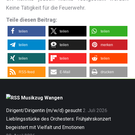
Keine Tätigkeit für die Feuerwehr.
Teile diesen Beitrag:
teilen
teilen
teilen
teilen
teilen
merken
teilen
teilen
teilen
RSS-feed
E-Mail
drucken
Musikzug Wangen
Dirigent/Dirigentin (m/w/d) gesucht
2. Juli 2026
Lieblingsstücke des Orchesters: Frühjahrskonzert
begeistert mit Vielfalt und Emotionen