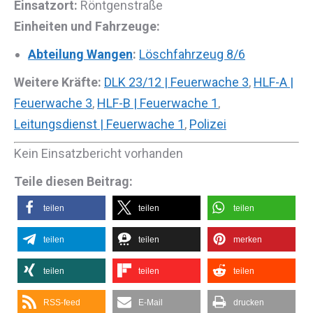
Einsatzort:
Röntgenstraße
Einheiten und Fahrzeuge:
Abteilung Wangen
:
Löschfahrzeug 8/6
Weitere Kräfte:
DLK 23/12 | Feuerwache 3
,
HLF-A |
Feuerwache 3
,
HLF-B | Feuerwache 1
,
Leitungsdienst | Feuerwache 1
,
Polizei
Kein Einsatzbericht vorhanden
Teile diesen Beitrag:
teilen
teilen
teilen
teilen
teilen
merken
teilen
teilen
teilen
RSS-feed
E-Mail
drucken