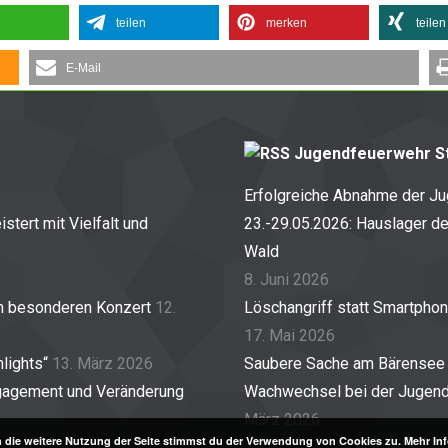
teilen
merken
teilen
E-Mail
Jugendfeuerwehr St
Erfolgreiche Abnahme der J
stert mit Vielfalt und
23.-29.05.2026: Hauslager d
Wald
8. Juni 2026
em besonderen Konzert
12.
Löschangriff statt Smartpho
17. Mai 2026
lights“
13. März 2026
Saubere Sache am Bärensee
gagement und Veränderung
Wachwechsel bei der Jugendf
März 2026
 die weitere Nutzung der Seite stimmst du der Verwendung von Cookies zu.
Mehr In