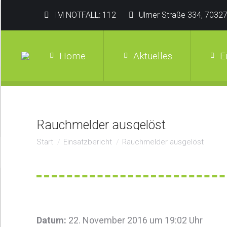
IM NOTFALL: 112
Ulmer Straße 334, 70327
Home
Aktuelles
E
Rauchmelder ausgelöst
Sie befinden sich hier:
Start
Einsatzbericht
Rauchmelder ausgelöst
Datum:
22. November 2016 um 19:02 Uhr