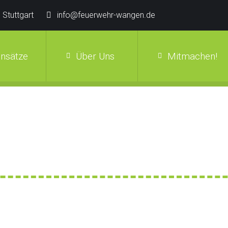
 Stuttgart
info@feuerwehr-wangen.de
insätze
Über Uns
Mitmachen!