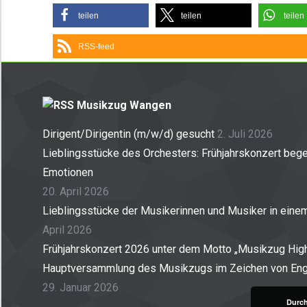
teilen
teilen
teilen
RSS-feed
Musikzug Wangen
Dirigent/Dirigentin (m/w/d) gesucht
2. Juli 2026
Lieblingsstücke des Orchesters: Frühjahrskonzert begei
Emotionen
20. April 2026
Lieblingsstücke der Musikerinnen und Musiker in ein
April 2026
Frühjahrskonzert 2026 unter dem Motto „Musikzug High
Hauptversammlung des Musikzugs im Zeichen von En
29. Januar 2026
Durch