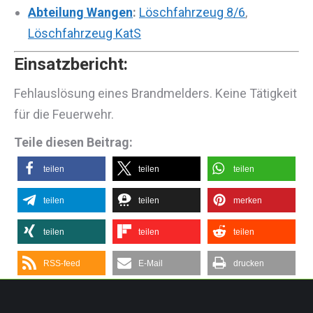
Abteilung Wangen
:
Löschfahrzeug 8/6
,
Löschfahrzeug KatS
Einsatzbericht:
Fehlauslösung eines Brandmelders. Keine Tätigkeit
für die Feuerwehr.
Teile diesen Beitrag:
teilen
teilen
teilen
teilen
teilen
merken
teilen
teilen
teilen
RSS-feed
E-Mail
drucken