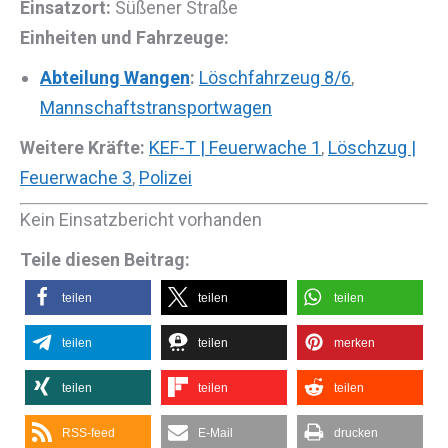
Einsatzort:
Süßener Straße
Einheiten und Fahrzeuge:
Abteilung Wangen
:
Löschfahrzeug 8/6
,
Mannschaftstransportwagen
Weitere Kräfte:
KEF-T | Feuerwache 1
,
Löschzug |
Feuerwache 3
,
Polizei
Kein Einsatzbericht vorhanden
Teile diesen Beitrag:
teilen
teilen
teilen
teilen
teilen
merken
teilen
teilen
teilen
RSS-feed
E-Mail
drucken