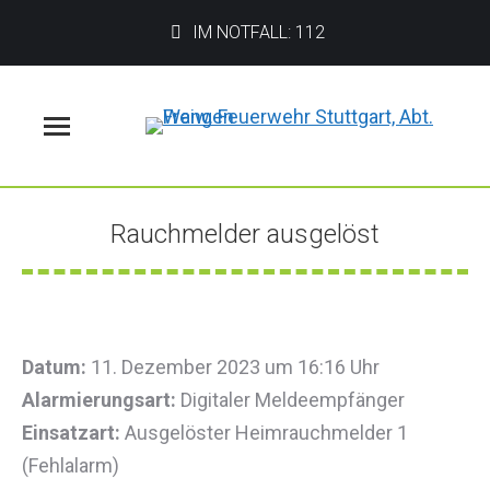
IM NOTFALL: 112
Menü
Rauchmelder ausgelöst
Sie befinden sich hier:
Datum:
11. Dezember 2023 um 16:16 Uhr
Alarmierungsart:
Digitaler Meldeempfänger
Einsatzart:
Ausgelöster Heimrauchmelder 1
(Fehlalarm)