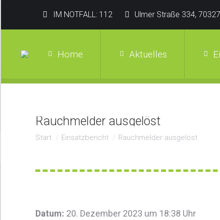
IM NOTFALL: 112
Ulmer Straße 334, 70327
Home
Aktuelles
E
Rauchmelder ausgelöst
Sie befinden sich hier:
Start
Einsatzbericht
Rauchmelder ausgelöst
Datum:
20. Dezember 2023 um 18:38 Uhr