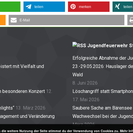
teilen
merken
teilen
E-Mail
Jugendfeuerwehr St
Erfolgreiche Abnahme der J
stert mit Vielfalt und
23.-29.05.2026: Hauslager d
Wald
8. Juni 2026
em besonderen Konzert
12.
Löschangriff statt Smartpho
17. Mai 2026
lights“
13. März 2026
Saubere Sache am Bärensee
gagement und Veränderung
Wachwechsel bei der Jugendf
März 2026
 die weitere Nutzung der Seite stimmst du der Verwendung von Cookies zu.
Mehr In