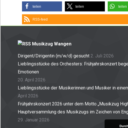
teilen
teilen
teilen
RSS-feed
Musikzug Wangen
Dirigent/Dirigentin (m/w/d) gesucht
2. Juli 2026
Lieblingsstücke des Orchesters: Frühjahrskonzert begei
Emotionen
20. April 2026
Lieblingsstücke der Musikerinnen und Musiker in ein
April 2026
Frühjahrskonzert 2026 unter dem Motto „Musikzug High
Hauptversammlung des Musikzugs im Zeichen von En
29. Januar 2026
Durch