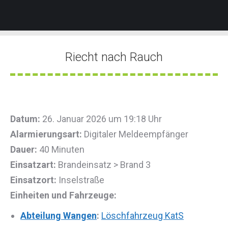
Riecht nach Rauch
Sie befinden sich hier:
Datum:
26. Januar 2026 um 19:18 Uhr
Alarmierungsart:
Digitaler Meldeempfänger
Dauer:
40 Minuten
Einsatzart:
Brandeinsatz > Brand 3
Einsatzort:
Inselstraße
Einheiten und Fahrzeuge:
Abteilung Wangen
:
Löschfahrzeug KatS