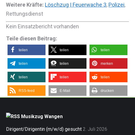
Weitere Kräfte:
Löschzug | Feuerwache 3
,
Polizei
,
Rettungsdienst
Kein Einsatzbericht vorhanden
Teile diesen Beitrag:
teilen
teilen
teilen
teilen
teilen
merken
teilen
teilen
teilen
RSS-feed
E-Mail
drucken
Musikzug Wangen
Dirigent/Dirigentin (m/w/d) gesucht
2. Juli 2026