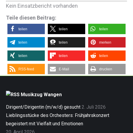
Kein Einsatzbericht vorhanden
Teile diesen Beitrag:
teilen
teilen
teilen
teilen
teilen
merken
teilen
teilen
teilen
RSS-feed
E-Mail
drucken
Musikzug Wangen
Dirigent/Dirigentin (m/w/d) gesucht
2. Juli 2026
Lieblingsstücke des Orchesters: Frühjahrskonzert
begeistert mit Vielfalt und Emotionen
20. April 2026