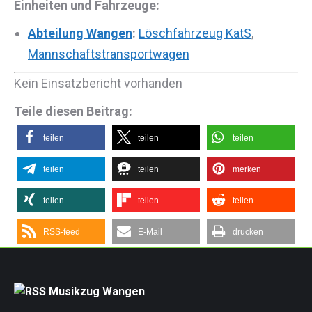
Einheiten und Fahrzeuge:
Abteilung Wangen
:
Löschfahrzeug KatS
,
Mannschaftstransportwagen
Kein Einsatzbericht vorhanden
Teile diesen Beitrag:
teilen
teilen
teilen
teilen
teilen
merken
teilen
teilen
teilen
RSS-feed
E-Mail
drucken
Musikzug Wangen